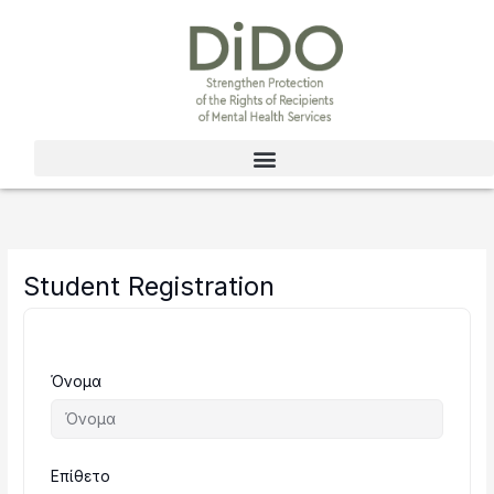
Μετάβαση
στο
περιεχόμενο
Student Registration
Όνομα
Επίθετο