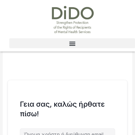
Μετάβαση
στο
περιεχόμενο
Γεια σας, καλώς ήρθατε
πίσω!