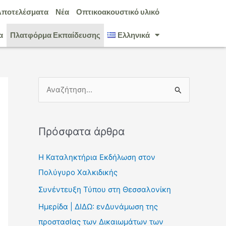
Αποτελέσματα
Νέα
Οπτικοακουστικό υλικό
α
Πλατφόρμα Εκπαίδευσης
Ελληνικά
Α
ν
α
Πρόσφατα άρθρα
ζ
ή
Η Καταληκτήρια Εκδήλωση στον
τ
Πολύγυρο Χαλκιδικής
η
Συνέντευξη Τύπου στη Θεσσαλονίκη
σ
Ημερίδα | ΔΙΔΩ: ενΔυνάμωση της
η
προστασΙας των Δικαιωμάτων των