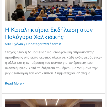
Πολύγυρο
Χαλκιδικής
Η Καταληκτήρια Εκδήλωση στον
Πολύγυρο Χαλκιδικής
593 Σχόλια
/
Uncategorized
/
admin
Στόχος ήταν η δημοσίευση και διασφάλιση απρόσκοπτης
πρόσβασης στο εκπαιδευτικό υλικό σε κάθε ενδιαφερόμενο/-
η αλλά και η ενημέρωση του κοινού για τις δράσεις που
υλοποιήθηκαν κατά τη διάρκεια του έργου με γνώμονα την
μεγιστοποίηση του αντικτύπου. Συμμετείχαν 72 άτομα.
Read More »
Συνέντευξη
Τύπου