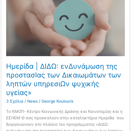
|
ΔΙΔΩ:
ενΔυνάμωση
της
προστασΙας
των
Δικαιωμάτων
των
ληπτών
υπηρεσιΩν
Ημερίδα | ΔΙΔΩ: ενΔυνάμωση της
ψυχικής
προστασΙας των Δικαιωμάτων των
υγείας»
ληπτών υπηρεσιΩν ψυχικής
υγείας»
3 Σχόλια
/
News
/
George Koulouris
Το ΚΜΟΠ- Κέντρο Κοινωνικής Δράσης και Καινοτομίας και η
ΕΣΗΕΜ-Θ σας προσκαλούν στην καταληκτήρια Ημερίδα που
διοργανώνουν στο πλαίσιο του προγράμματος «ΔΙΔΩ:
ενΔυνάμωση της προστασΙας των Δικαιωμάτων των ληπτών