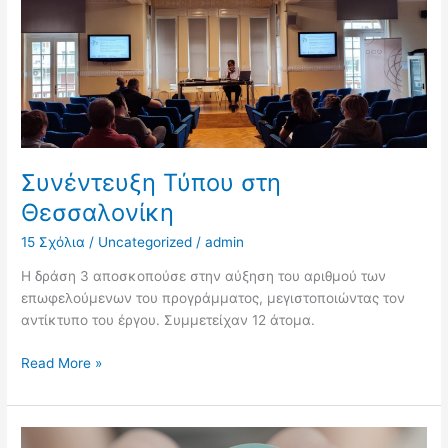
στη
Θεσσαλονίκη
Συνέντευξη Τύπου στη
Θεσσαλονίκη
15 Σχόλια
/
Uncategorized
/
admin
Η δράση 3 αποσκοπούσε στην αύξηση του αριθμού των
επωφελούμενων του προγράμματος, μεγιστοποιώντας τον
αντίκτυπο του έργου. Συμμετείχαν 12 άτομα.
Read More »
Ημερίδα