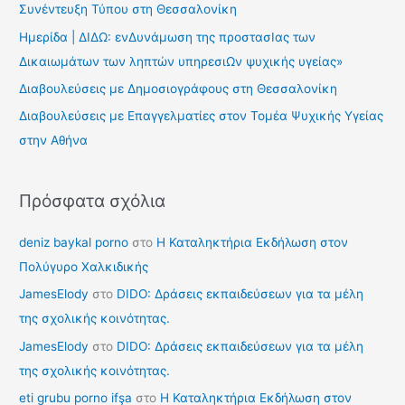
Συνέντευξη Τύπου στη Θεσσαλονίκη
η
Ημερίδα | ΔΙΔΩ: ενΔυνάμωση της προστασΙας των
σ
Δικαιωμάτων των ληπτών υπηρεσιΩν ψυχικής υγείας»
η
Διαβουλεύσεις με Δημοσιογράφους στη Θεσσαλονίκη
γ
Διαβουλεύσεις με Επαγγελματίες στον Τομέα Ψυχικής Υγείας
ι
στην Αθήνα
α
:
Πρόσφατα σχόλια
deniz baykal porno
στο
Η Καταληκτήρια Εκδήλωση στον
Πολύγυρο Χαλκιδικής
JamesElody
στο
DIDO: Δράσεις εκπαιδεύσεων για τα μέλη
της σχολικής κοινότητας.
JamesElody
στο
DIDO: Δράσεις εκπαιδεύσεων για τα μέλη
της σχολικής κοινότητας.
eti grubu porno ifşa
στο
Η Καταληκτήρια Εκδήλωση στον