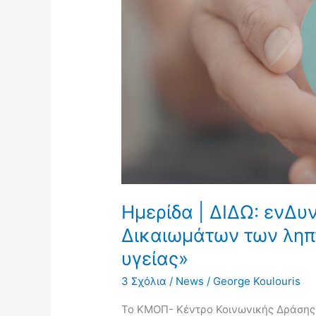
ενΔυνάμωση
της
προστασΙας
των
Δικαιωμάτων
των
ληπτών
υπηρεσιΩν
ψυχικής
υγείας»
Ημερίδα | ΔΙΔΩ: ενΔυ
Δικαιωμάτων των ληπ
υγείας»
3 Σχόλια
/
News
/
George Koulouris
Το ΚΜΟΠ- Κέντρο Κοινωνικής Δράσης 