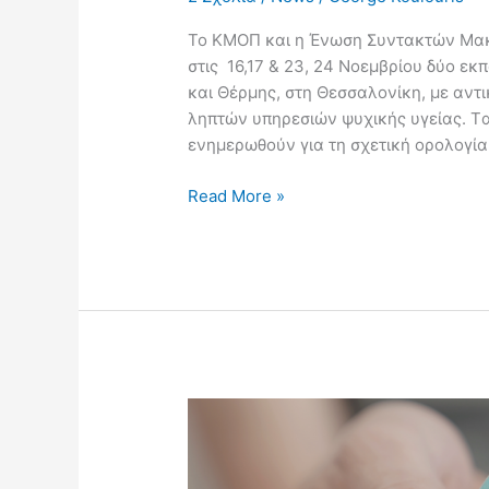
Το ΚΜΟΠ και η Ένωση Συντακτών Μα
στις 16,17 & 23, 24 Νοεμβρίου δύο εκ
και Θέρμης, στη Θεσσαλονίκη, με αντ
ληπτών υπηρεσιών ψυχικής υγείας. T
ενημερωθούν για τη σχετική ορολογία,
Read More »
Εκπαιδεύσεις
δημοσιογράφων
για
τα