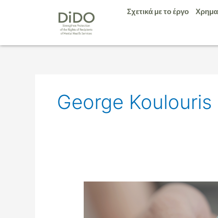
Μετάβαση
Σχετικά με το έργο
Χρημα
στο
περιεχόμενο
George Koulouris
Ημερίδα
|
ΔΙΔΩ: