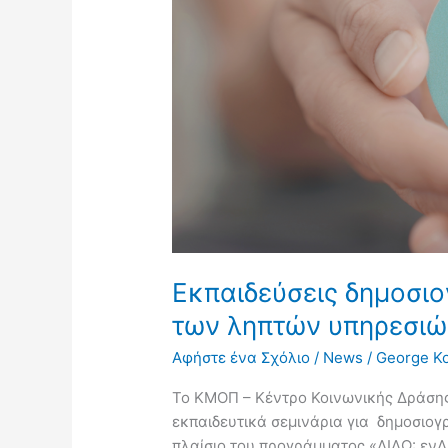
δικαιώματα
των
ληπτών
υπηρεσιών
ψυχικής
υγείας
Εκπαιδεύσεις δημοσιο
των ληπτών υπηρεσιώ
Αφήστε ένα Σχόλιο
/
News
/
George Ko
Το ΚΜΟΠ – Κέντρο Κοινωνικής Δράσης
εκπαιδευτικά σεμινάρια για δημοσιογ
πλαίσιο του προγράμματος «ΔΙΔΩ: εν