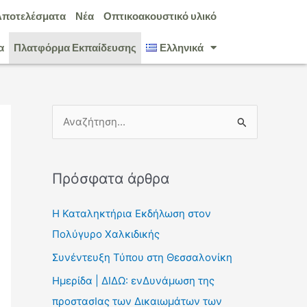
Αποτελέσματα
Νέα
Οπτικοακουστικό υλικό
α
Πλατφόρμα Εκπαίδευσης
Ελληνικά
Α
ν
α
Πρόσφατα άρθρα
ζ
ή
Η Καταληκτήρια Εκδήλωση στον
τ
Πολύγυρο Χαλκιδικής
η
Συνέντευξη Τύπου στη Θεσσαλονίκη
σ
Ημερίδα | ΔΙΔΩ: ενΔυνάμωση της
η
προστασΙας των Δικαιωμάτων των