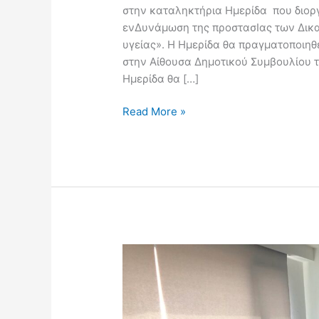
στην καταληκτήρια Ημερίδα που διορ
ενΔυνάμωση της προστασΙας των Δικ
υγείας». Η Ημερίδα θα πραγματοποιηθε
στην Αίθουσα Δημοτικού Συμβουλίου 
Ημερίδα θα […]
Read More »
DIDO:
Δράσεις
εκπαιδεύσεων
για