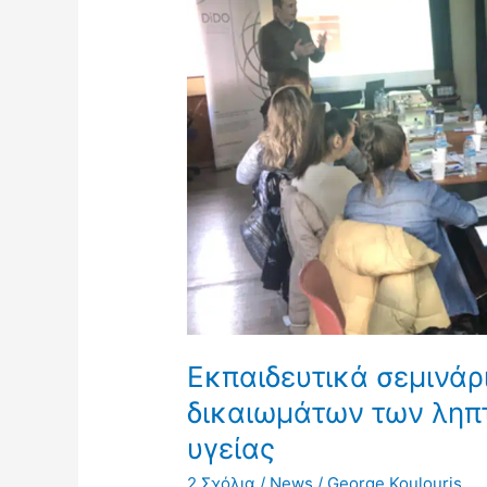
σεμινάρια
για
την
προστασία
των
δικαιωμάτων
των
ληπτών
υπηρεσιών
ψυχικής
υγείας
Εκπαιδευτικά σεμινάρ
δικαιωμάτων των ληπ
υγείας
2 Σχόλια
/
News
/
George Koulouris