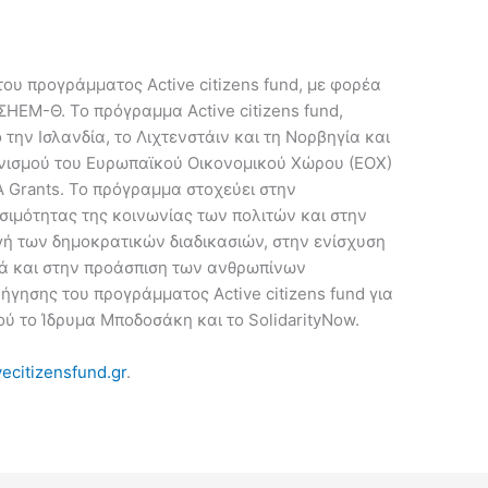
του προγράμματος Active citizens fund, με φορέα
ΣΗΕΜ-Θ. Το πρόγραμμα Active citizens fund,
 την Ισλανδία, το Λιχτενστάιν και τη Νορβηγία και
ανισμού του Ευρωπαϊκού Οικονομικού Χώρου (ΕΟΧ)
A Grants. Το πρόγραμμα στοχεύει στην
σιμότητας της κοινωνίας των πολιτών και στην
ή των δημοκρατικών διαδικασιών, στην ενίσχυση
νά και στην προάσπιση των ανθρωπίνων
ρήγησης του προγράμματος Active citizens fund για
ύ το Ίδρυμα Μποδοσάκη και το SolidarityNow.
ecitizensfund.gr
.