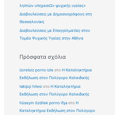
γ
ληπτών υπηρεσιΩν ψυχικής υγείας»
ι
Διαβουλεύσεις με Δημοσιογράφους στη
α
Θεσσαλονίκη
:
Διαβουλεύσεις με Επαγγελματίες στον
Τομέα Ψυχικής Υγείας στην Αθήνα
Πρόσφατα σχόλια
ücretsiz porno izle
στο
Η Καταληκτήρια
Εκδήλωση στον Πολύγυρο Χαλκιδικής
takipçi hilesi
στο
Η Καταληκτήρια
Εκδήλωση στον Πολύγυρο Χαλκιδικής
hüseyin özdilek porno ifşa
στο
Η
Καταληκτήρια Εκδήλωση στον Πολύγυρο