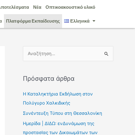
Αποτελέσματα
Νέα
Οπτικοακουστικό υλικό
α
Πλατφόρμα Εκπαίδευσης
Ελληνικά
Α
ν
α
Πρόσφατα άρθρα
ζ
ή
Η Καταληκτήρια Εκδήλωση στον
τ
Πολύγυρο Χαλκιδικής
η
Συνέντευξη Τύπου στη Θεσσαλονίκη
σ
Ημερίδα | ΔΙΔΩ: ενΔυνάμωση της
η
προστασΙας των Δικαιωμάτων των