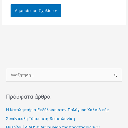
Α
ν
α
Πρόσφατα άρθρα
ζ
ή
Η Καταληκτήρια Εκδήλωση στον Πολύγυρο Χαλκιδικής
τ
Συνέντευξη Τύπου στη Θεσσαλονίκη
η
Ημερίδα | ΔΙΔΩ: ενΔυνάμωση της προστασΙας των