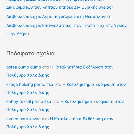
σ
Δικαιωμάτων των ληπτών υπηρεσιΩν ψυχικής υγείας»
η
Διαβουλεύσεις με Δημοσιογράφους στη Θεσσαλονίκη
γ
Διαβουλεύσεις με Επαγγελματίες στον Τομέα Ψυχικής Υγείας
ι
στην Αθήνα
α
:
Πρόσφατα σχόλια
borsa pump dump
στο
Η Καταληκτήρια Εκδήλωση στον
Πολύγυρο Χαλκιδικής
kıraça holding porno ifşa
στο
Η Καταληκτήρια Εκδήλωση στον
Πολύγυρο Χαλκιδικής
enboy tekstil porno ifşa
στο
Η Καταληκτήρια Εκδήλωση στον
Πολύγυρο Χαλκιδικής
evden para kazan
στο
Η Καταληκτήρια Εκδήλωση στον
Πολύγυρο Χαλκιδικής