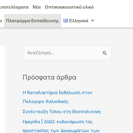
Αποτελέσματα
Νέα
Οπτικοακουστικό υλικό
α
Πλατφόρμα Εκπαίδευσης
Ελληνικά
Α
ν
α
Πρόσφατα άρθρα
ζ
ή
Η Καταληκτήρια Εκδήλωση στον
τ
Πολύγυρο Χαλκιδικής
η
Συνέντευξη Τύπου στη Θεσσαλονίκη
σ
Ημερίδα | ΔΙΔΩ: ενΔυνάμωση της
η
προστασΙας των Δικαιωμάτων των