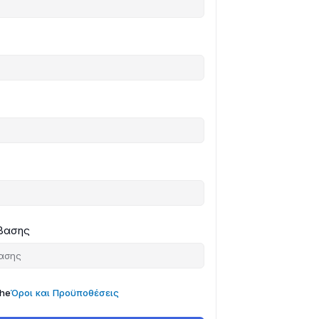
σβασης
the
Όροι και Προϋποθέσεις