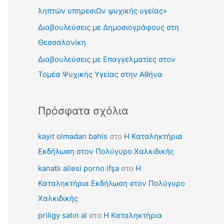
γ
ληπτών υπηρεσιΩν ψυχικής υγείας»
ι
Διαβουλεύσεις με Δημοσιογράφους στη
α
Θεσσαλονίκη
:
Διαβουλεύσεις με Επαγγελματίες στον
Τομέα Ψυχικής Υγείας στην Αθήνα
Πρόσφατα σχόλια
kayıt olmadan bahis
στο
Η Καταληκτήρια
Εκδήλωση στον Πολύγυρο Χαλκιδικής
kanatlı ailesi porno ifşa
στο
Η
Καταληκτήρια Εκδήλωση στον Πολύγυρο
Χαλκιδικής
priligy satın al
στο
Η Καταληκτήρια