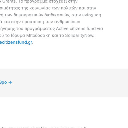
A Grants. Το πρόγραμμα στοχεύει στην
σιμότητας της κοινωνίας των πολιτών και στην
ή των δημοκρατικών διαδικασιών, στην ενίσχυση
νά και στην προάσπιση των ανθρωπίνων
ρήγησης του προγράμματος Active citizens fund για
ύ το Ίδρυμα Μποδοσάκη και το SolidarityNow.
ecitizensfund.gr
.
ρθρο
→