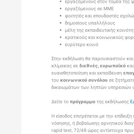
εργαζόμενους στον τομέα της ψ
εργαζόμενους σε ΜΜΕ
φοιτητές και σπουδαστές σχολ
δημοσίους υπαλλήλους
μέλη της εκπαιδευτικής κοινότη
κρατικούς και κοινωνικούς φορ
ευρύτερο κοινό
Στην εκδήλωση θα παρουσιαστούν και
κλίμακας σε
διεθνές, ευρωπαϊκό
και
ευαισθητοποίηση και εκπαίδευση
επα
του
κοινωνικού συνόλου
σε ζητήματα
δικαιωμάτων των ληπτών υπηρεσιών ψ
Δείτε το
πρόγραμμα
της εκδήλωσης
Ε
H είσοδος επιτρέπεται με την επίδειξη
νόσησης, ή βεβαίωσης αρνητικού δια
rapid test, 72/48 ώρες αντίστοιχα πρι