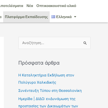
Αποτελέσματα
Νέα
Οπτικοακουστικό υλικό
α
Πλατφόρμα Εκπαίδευσης
Ελληνικά
Α
ν
α
Πρόσφατα άρθρα
ζ
ή
Η Καταληκτήρια Εκδήλωση στον
τ
Πολύγυρο Χαλκιδικής
η
Συνέντευξη Τύπου στη Θεσσαλονίκη
σ
Ημερίδα | ΔΙΔΩ: ενΔυνάμωση της
η
προστασΙας των Δικαιωμάτων των