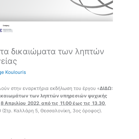
 τα δικαιώματα των ληπτών
είας
e Koulouris
ούν στην εναρκτήρια εκδήλωση του έργου «
ΔΙΔΩ:
ικαιωμάτων των ληπτών υπηρεσιών ψυχικής
ς
8 Απριλίου 2022, από τις 11.00 έως τις 13.30
,
(Στρ. Καλλάρη 5, Θεσσαλονίκη, 3ος όροφος).